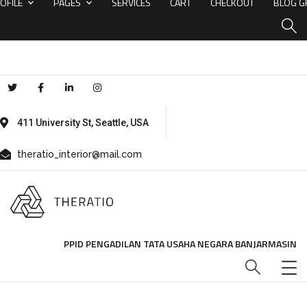
OFILE
PAGES
SERVICES
CART
CHECKOUT
BLOG G
411 University St, Seattle, USA
theratio_interior@mail.com
PPID PENGADILAN TATA USAHA NEGARA BANJARMASIN